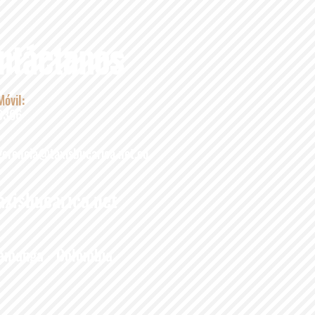
ntáctanos
Móvil:
8366
gerencia@taxisbucarica.net.co
xisbucarica.net
amanga - Colombia