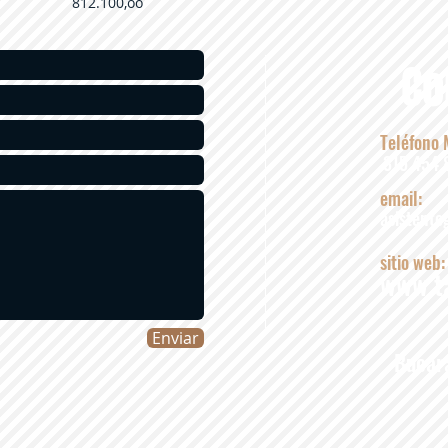
812.100,oo
Co
Teléfono 
315 454 
email:
asistente
sitio web:
www.ta
Enviar
Bucar