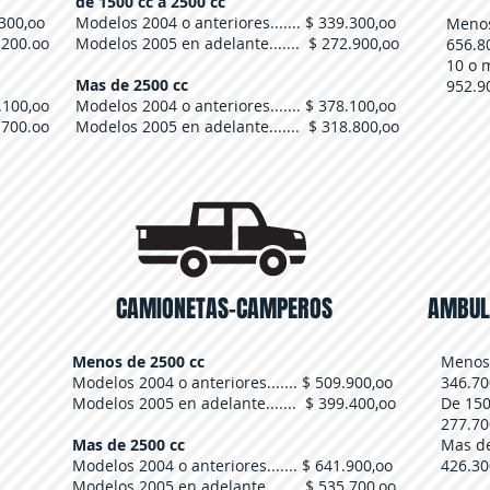
de 1500 cc a 2500 cc
.300,oo
Modelos 2004 o anteriores....... $ 339.300,oo
Menos 
.200.oo
Modelos 2005 en adelante....... $ 272.900,oo
656.8
10 o m
Mas de 2500 cc
952.9
.100,oo
Modelos 2004 o anteriores....... $ 378.100,oo
.700.oo
Modelos 2005 en adelante....... $ 318.800,oo
CAMIONETAS-CAMPEROS
AMBULA
Menos de 2500 cc
Menos de
Modelos 2004 o anteriores....... $ 509.900,oo
346.70
Modelos 2005 en adelante....... $ 399.400,oo
De 1500 
277.70
Mas de 2500 cc
Mas de 2
Modelos 2004 o anteriores....... $ 641.900,oo
426.30
Modelos 2005 en adelante....... $ 535.700,oo