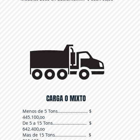
CARGA O MIXTO
Menos de 5 Tons........................ $
445.100,oo
De 5 a 15 Tons........................... $
642.400,oo
Mas de 15 Tons......................... $