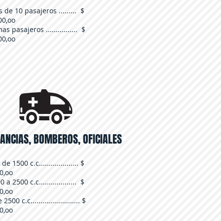
de 10 pasajeros ......... $
00,oo
as pasajeros ................ $
00,oo
NCIAS, BOMBEROS, OFICIALES
 1500 c.c.................... $
0,oo
a 2500 c.c................... $
0,oo
500 c.c......................... $
0,oo