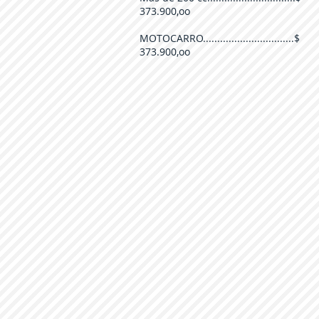
373.900,oo
MOTOCARRO................................$
373.900,oo