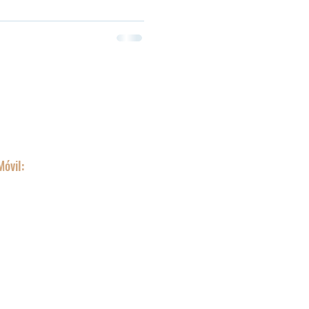
ntáctanos
Móvil:
8366
gerencia@taxisbucarica.net.co
xisbucarica.net