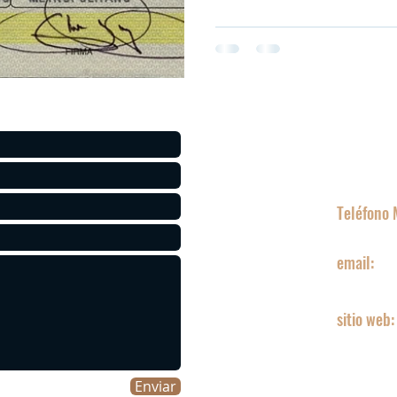
Co
Teléfono 
315 454 
email:
asistente
sitio web:
www.ta
Enviar