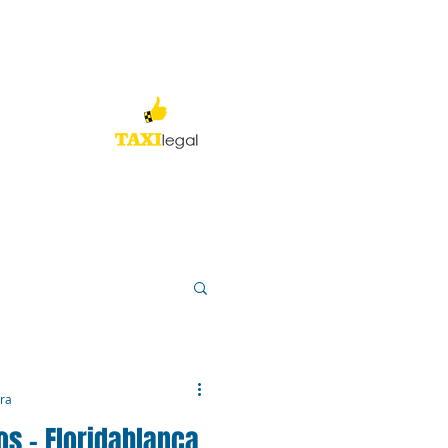
Siniestros
Consultas
ura
os - Floridablanca