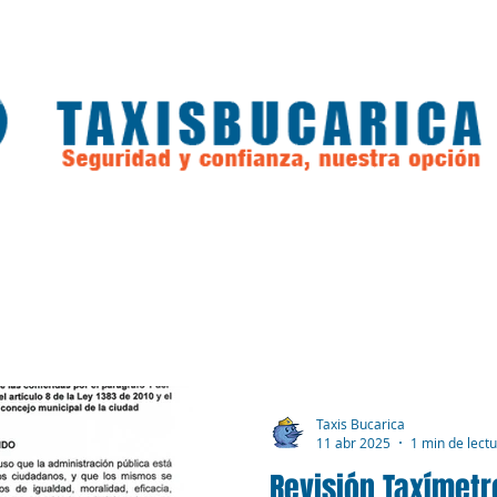
cuentes
Taximetros
Renueve su Tarjeta
Taxis Bucarica
11 abr 2025
1 min de lect
Revisión Taxímetr