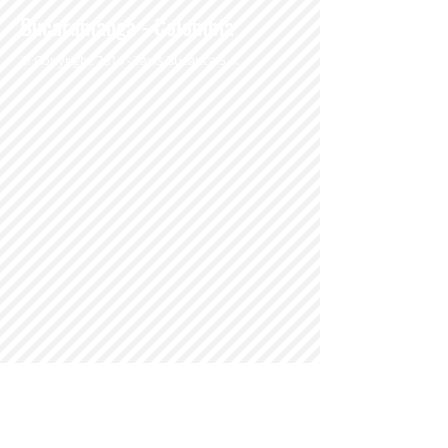
Bucaramanga - Colombia
​© Copyright 2014 - Taxis Bucarica S.A.