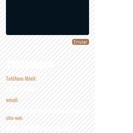
Enviar
Contáctanos
Teléfono Móvil:
315 454 8366
email:
asistentegerencia@taxisbucarica.net.co
sitio web:
www.taxisbucarica.net